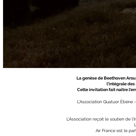
La genèse de Beethoven Aroun
l'intégrale de
Cette invitation fait naître l
L’Association Quatuor Ébène
L’Association reçoit le soutien de 
Air France est le pa