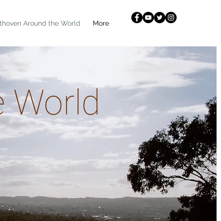
thoven Around the World
More
e World