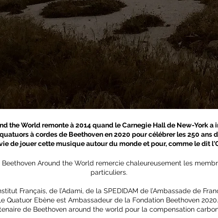
d the World remonte à 2014 quand le Carnegie Hall de New-York a in
s quatuors à cordes de Beethoven en 2020 pour célébrer les 250 ans d
'envie de jouer cette musique autour du monde et pour, comme le dit l'O
 - Beethoven Around the World remercie chaleureusement les memb
particuliers.
l’Institut Français, de l’Adami, de la SPEDIDAM de l’Ambassade de Fr
Le Quatuor Ebène est Ambassadeur de la Fondation Beethoven 2020
rtenaire de Beethoven around the world pour la compensation carbone