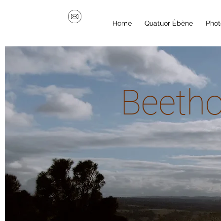
Home
Quatuor Ébène
Phot
Beetho