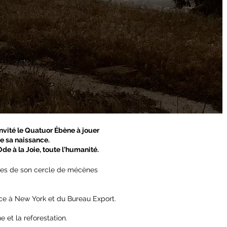
vité le Quatuor Ébène à jouer
e sa naissance.
de à la Joie, toute l'humanité.
res de son cercle de mécènes
ance à New York et du Bureau Export.
.
 et la reforestation.